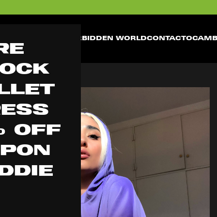
RBIDDEN NOT 4 BASIC BITCHEZ
TIENDA
FORBIDDEN WORLD
CONTACTO
CAMB
re
tock
llet
ress
% OFF
PON
DDIE