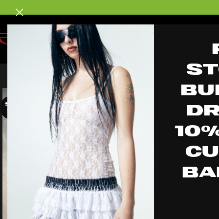
 OFF CUPON BADDIE // 3 y 6 CUOTAS SIN INTERÉS // FO
s
bu
d
SOLD
OUT
10
CU
BA