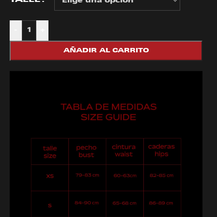
TALLE
-
+
AÑADIR AL CARRITO