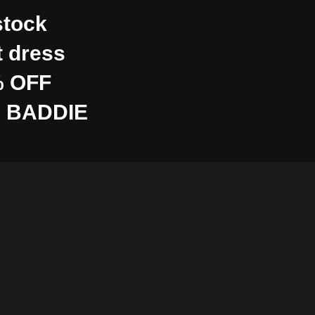
stock
t dress
 OFF
 BADDIE