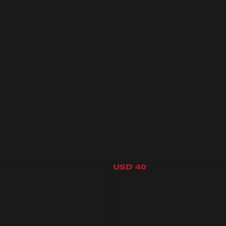
MES KINI BOTTOM
BASIC KINI TOP B
USD
40