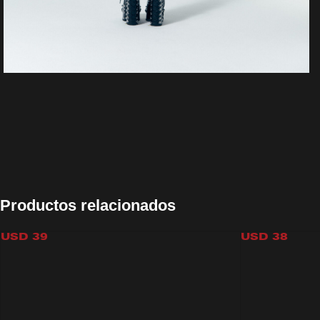
STARS KINI BOTTOM
VIDEOGA
Productos relacionados
USD
39
USD
38