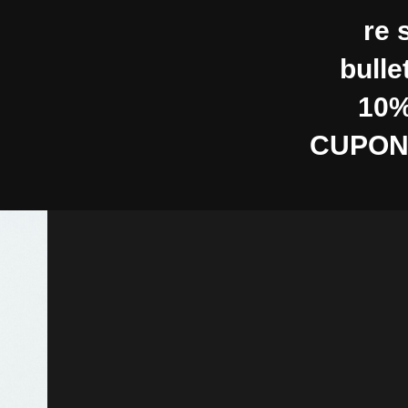
re 
bulle
10%
CUPON