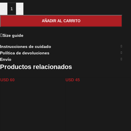
-
+
AÑADIR AL CARRITO
Size guide
Instrucciones de cuidado
Política de devoluciones
Envío
Productos relacionados
BULLET PROOF LACE DRESS
VESTIDO V NEGRO
USD
60
USD
45