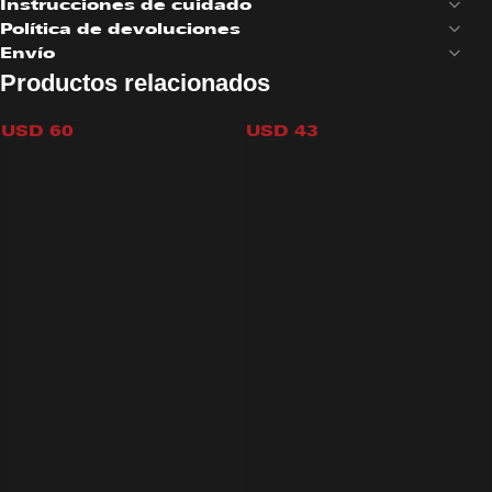
Instrucciones de cuidado
Política de devoluciones
Envío
Productos relacionados
DENIM MINI SKIRT
SHORT CAMUFLADO
USD
60
USD
43