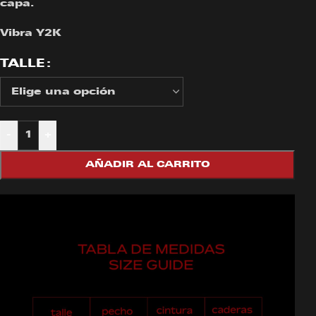
capa.
Vibra Y2K
TALLE
-
+
AÑADIR AL CARRITO