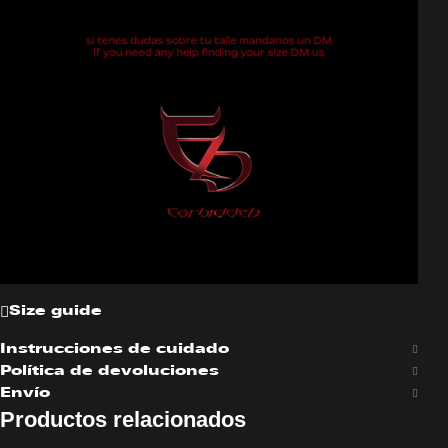
Size guide
Instrucciones de cuidado
Política de devoluciones
Envío
Productos relacionados
BULLET PROOF LACE DRESS
VESTIDO V NEGRO