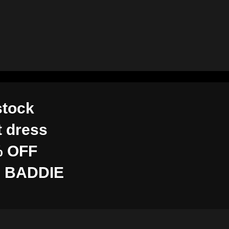
stock
t dress
 OFF
 BADDIE