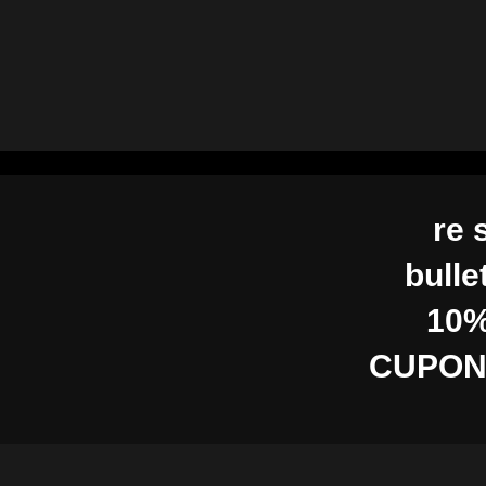
re 
bulle
10%
CUPON