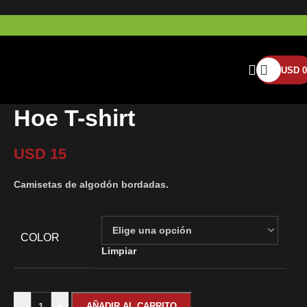
USD
0
Hoe T-shirt
USD
15
Camisetas de algodón bordadas.
COLOR
Limpiar
-
+
AÑADIR AL CARRITO