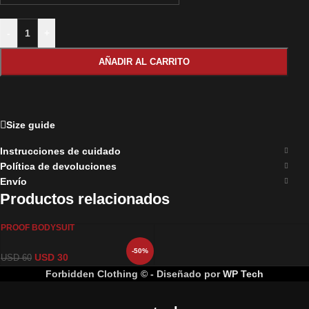
-
+
AÑADIR AL CARRITO
Size guide
Instrucciones de cuidado
Política de devoluciones
Envío
Productos relacionados
PROOF BODYSUIT
-50%
USD
30
USD
60
Forbidden Clothing © - Diseñado por
WP Tech