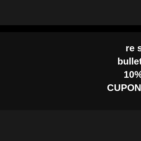
re 
bulle
10%
CUPON