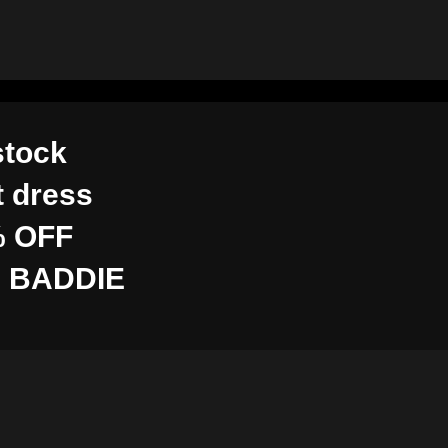
stock
t dress
 OFF
 BADDIE