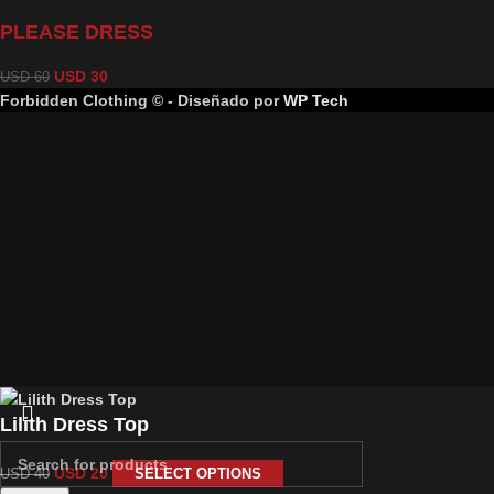
PLEASE DRESS
USD
30
USD
60
Forbidden Clothing © - Diseñado por
WP Tech
Lilith Dress Top
USD
20
SELECT OPTIONS
USD
40