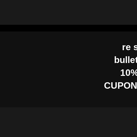
re 
bulle
10%
CUPON