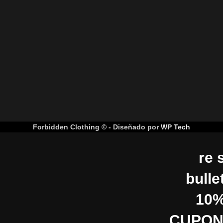
Forbidden Clothing © - Diseñado por
WP Tech
re 
bulle
10%
CUPON