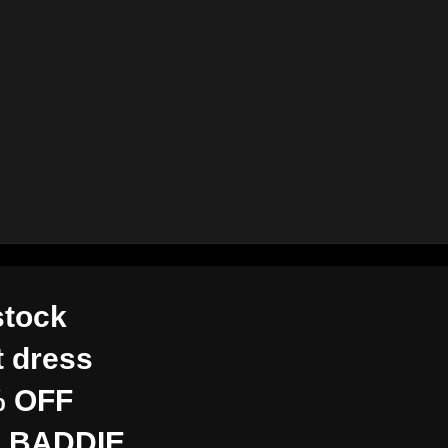
stock
t dress
 OFF
 BADDIE